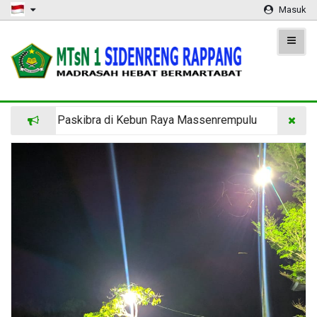
Masuk
 di Kebun Raya Massenrempulu
Kemah Gabungan MTs Nege