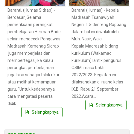
Baranti, (Humas Sidrap) -
Baranti (Humas) - Kepala
Berdasar jSelama
Madrasah Tsanawiyah
pemeriksaan perangkat
Negeri 1 Sidenreng Rappang
pembelajaran Herman Bade
dalam hal ini diwakili oleh
selain mengecek Pengawas
Muh. Nasir, Wakil
Madrasah Kemenag Sidrap
Kepala Madrasah bidang
juga memperjelas dan
kurikulum (Wakamad
mempertegas jika kalau
kurikulum) lantik pengurus
perangkat pembelajaran
OSIM masa bakti
juga bisa sebagai tolak ukur
2022/2023. Kegiatan ini
atau melihat kemampuan
dilaksanakan di ruang kelas
guru, “Untuk kedepannya
IX.B, Rabu 21 September
cara mengatasi peserta
2022.Acara…
didik…
Selengkapnya
Selengkapnya