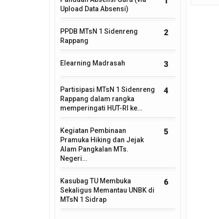
1
Upload Data Absensi)
PPDB MTsN 1 Sidenreng
2
Rappang
Elearning Madrasah
3
Partisipasi MTsN 1 Sidenreng
4
Rappang dalam rangka
memperingati HUT-RI ke…
Kegiatan Pembinaan
5
Pramuka Hiking dan Jejak
Alam Pangkalan MTs.
Negeri…
Kasubag TU Membuka
6
Sekaligus Memantau UNBK di
MTsN 1 Sidrap