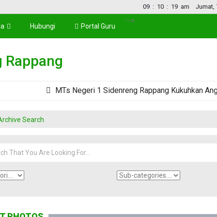
09
:
10
:
19
am
Jumat, 
-->
ia
Hubungi
Portal Guru
g Rappang
MTs Negeri 1 Sidenreng Rappang Kukuhkan Anggota
Archive Search
T PHOTOS